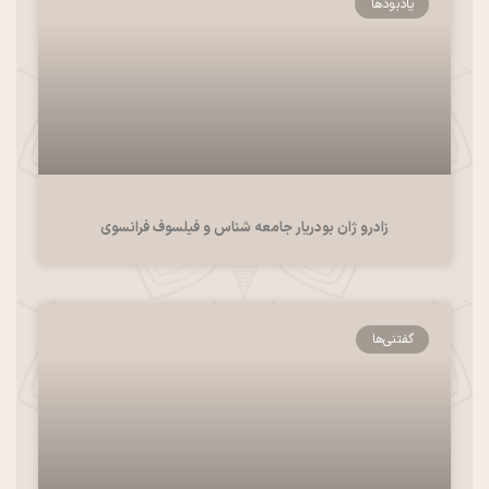
یادبودها
زادرو ژان بودریار جامعه شناس و فیلسوف فرانسوی
گفتنی‌ها