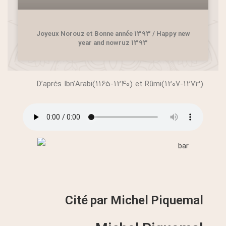
Joyeux Norouz et Bonne année 1393 / Happy new
year and nowruz 1393
D’après Ibn’Arabi(1165-1240) et Rûmi(1207-1273)
Cité par Michel Piquemal