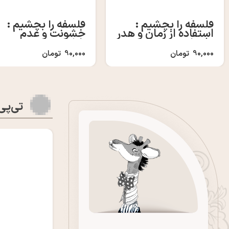
فلسفه را بچشیم :
فلسفه را بچشیم :
استفاده از زمان و هدر
خشونت و عدم
دادنش
خشونت
90,000
تومان
90,000
تومان
تی‌پی