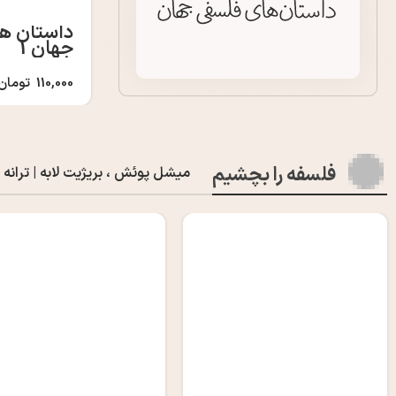
داستان ه
جهان 1
110,000
تومان
فلسفه را بچشیم
میشل پوئش ، بریژیت لابه | ترانه 