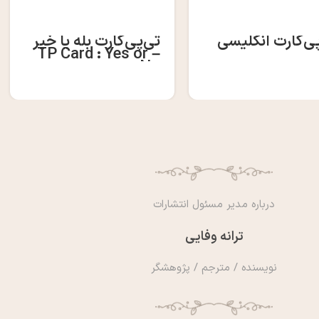
پی‌کارت انگلیسی
تی‌پی‌کارت بله یا خیر
– TP Card : Yes or
No
درباره مدیر مسئول انتشارات
ترانه وفایی
نویسنده / مترجم / پژوهشگر