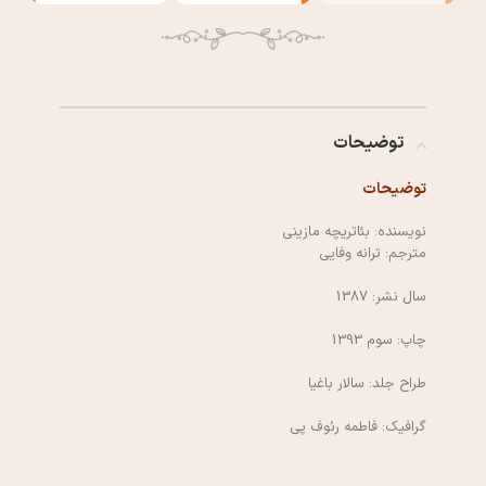
توضیحات
توضیحات
نویسنده: بئاتریچه مازینی
مترجم: ترانه وفایی
سال نشر: 1387
چاپ: سوم 1393
طراح جلد: سالار باغیا
گرافیک: فاطمه رئوف پی