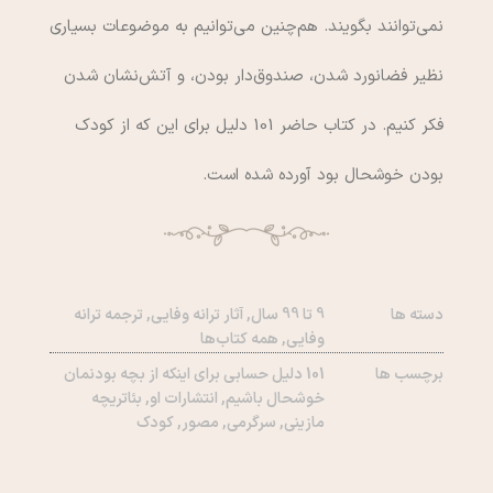
نمي‌توانند بگويند. هم‌چنين مي‌توانيم به موضوعات بسياري
نظير فضانورد شدن، صندوق‌دار بودن، و آتش‌نشان شدن
فكر كنيم. در كتاب حاضر 101 دليل براي اين كه از كودك
بودن خوشحال بود آورده شده است.
دسته ها
9 تا 99 سال
,
آثار ترانه وفایی
,
ترجمه ترانه
وفایی
,
همه کتاب‌ها
برچسب ها
101 دلیل حسابی برای اینکه از بچه بودنمان
خوشحال باشیم
,
انتشارات او
,
بئاتریچه
مازینی
,
سرگرمی
,
مصور
,
کودک