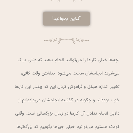
آنلاین بخوانید!
بچه‌ها خيلي كارها را مي‌توانند انجام دهند كه وقتي بزرگ
مي‌شوند انجامشان سخت مي‌شود. نداشتن وقت كافي،
تغيير اندازۀ هيكل و فراموش كردن اين كه چقدر اين كارها
خوب بوده‌اند و چگونه در گذشته انجامشان مي‌داده‌ايم از
دلايل انجام ندادن آن كارها در زمان بزرگسالي است. وقتي
كودك هستيم مي‌توانيم خيلي چيزها بگوييم كه بزرگ‌ترها