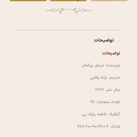
توضیحات
توضیحات
نویسنده: میشل پیکمال
مترجم: ترانه وفایی
سال نشر: 1389
تعداد صفحات: 98
گرافیک: فاطمه رئوف پی
شابک: 6-1-90099-600-978