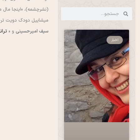
(نشرچشمه)، «اينجا مال م
ميشاييل دودك دويت ترجمه
سيف اميرحسيني
و «
تران
اخبار