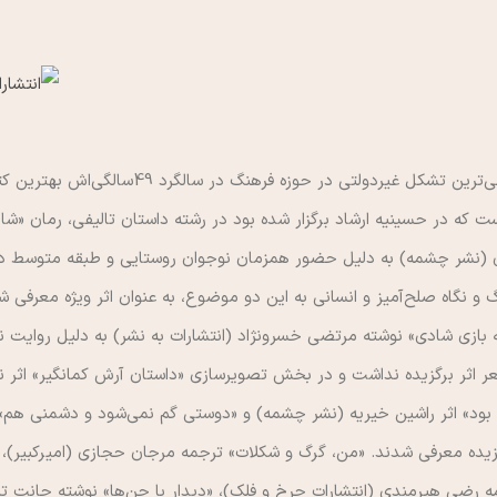
شورای کتاب کودک ، قديمي‌ترين تشكل غيردولتي در
ت كه در حسينيه ارشاد برگزار شده بود در رشته داستان تاليفي، رمان «شا
 (نشر چشمه) به دليل حضور همزمان نوجوان روستايي و طبقه متوسط در 
 و نگاه صلح‌آميز و انساني به اين دو موضوع، به عنوان اثر ويژه معرف
ي شادي» نوشته مرتضي خسرونژاد (انتشارات به نشر) به دليل روايت نو ا
اثر برگزيده نداشت و در بخش تصوير‌سازي «داستان آرش كمانگير» اثر ني
» اثر راشين خيريه (نشر چشمه) و «دوستي گم نمي‌شود و دشمني هم» اثر
گزيده معرفي شدند. «من، ‌گرگ و شكلات» ترجمه مرجان حجازي (اميركبير)، «
ه رضي هيرمندي (انتشارات چرخ و فلك)، «ديدار با جن‌ها» نوشته جانت ‌ت