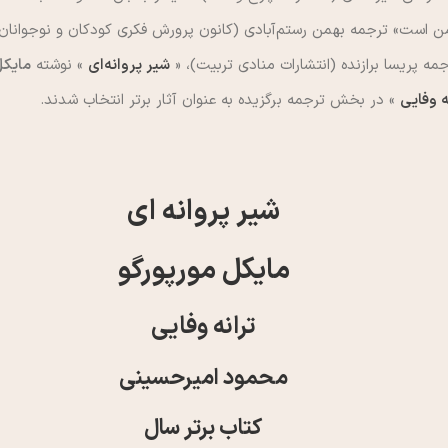
ن است» ترجمه بهمن رستم‌آبادي (كانون پرورش فكري كودكان و نوجوانان)
 پريسا برازنده (انتشارات منادي تربيت)، «
شير پروانه‌اي
» نوشته
مايكل
ه وفايي
» در بخش ترجمه برگزيده به عنوان آثار برتر انتخاب شدند.
شیر پروانه ای
مایکل مورپورگو
ترانه وفایی
محمود امیرحسینی
کتاب برتر سال