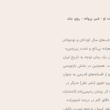
 حوزه فرهنگ در سالگرد 49‌سالگي‌اش بهترين كتاب‌هاي سال كودكان و نوجوانان
هزاده بي‌تاج و تخت زيرزمين»
يك رمان توجه به تاريخ ايران
ي شد. همچنين در بخش بازنويسي
ز افسانه‌هاي قديمي به عنوان
ره تقوي (نشر نظر) «ديگر در
 پژمان رحيمي‌زاده (انتشارات
آقاي گام در درنده لامونيك»
يلور ليسل، ترجمه نسرين وكيلي