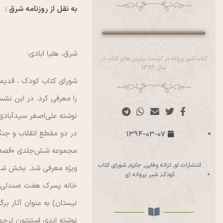
به نقل از روزنامه شرق :
شرق، هليا ابادي:
کتاب شیر پروانه در لیست برترین های کتاب در
سال 1389
را معرفي كرد. در اين نشس
نوشته علي‌اصغر سيدآبادي
در دو مقطع انقلاب و جنگ
1394-03-07
مجموعه شش‌جلدي «قصه باز
انتشارات او
,
ترانه وفایی
,
جایزه
,
شورای کتاب
ويژه معرفي شد. بخش شعر 
کودک
,
شیر پروانه ای
خانه پسرك هفت صندلي بود
نيستان) به عنوان آثار بر
نوشته اندي استنتون ترجم