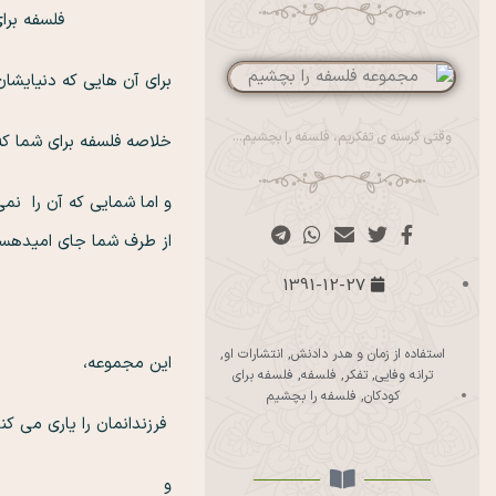
فلسفه برای
برای آن هایی که دنیایشان
وقتی گرسنه ی تفکریم، فلسفه را بچشیم…
خلاصه فلسفه برای شما که
و اما شمایی که آن را نمی
از طرف شما جای امیدهس
1391-12-27
استفاده از زمان و هدر دادنش
,
انتشارات او
,
این مجموع
ترانه وفایی
,
تفکر
,
فلسفه
,
فلسفه برای
کودکان
,
فلسفه را بچشیم
فرزندانمان را یاری می کن
و