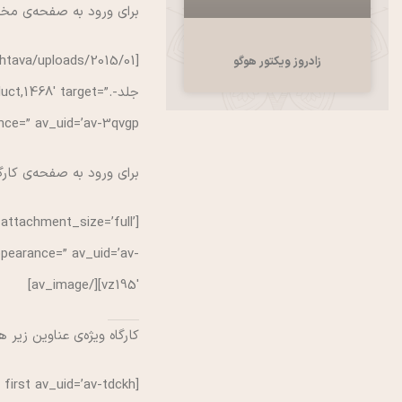
برای ورود به صفحه‌ی مخ
زادروز ویکتور هوگو
جلد-.t,1468′ target
v_uid=’av-3qvgp’][/av_image]
برای ورود به صفحه‌ی کارگ
attachment_size=’full’
appearance=” av_uid=’av-
vz195′][/av_image]
کارگاه ویژه‌ی عناوین زیر 
[av_one_half first av_uid=’av-tdckh’]