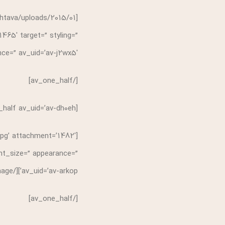
1465′ target=” styling=”
v_uid=’av-j2wx5′][/av_image]
[/av_one_half]
[av_one_half av_uid=’av-dh0eh’]
pg’ attachment=’1482′
font_size=” appearance=”
av_uid=’av-arkop’][/av_image]
[/av_one_half]