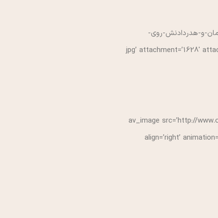
av_imag/انتشارات-او-استفاده-از-زمان-و-هدردادنش-روی-
jpg’ attachment=’1628′ atta=”
[av_image src=’http://www.
align=’right’ animatio