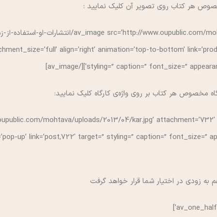
صوص هر کتاب روی تصویر آن کلیک نمایید :
[e src=’http://www.oupublic.com/mohtava/uploads/2015/01
chment_size=’full’ align=’right’ animation=’top-to-bottom’ link=’produc
styling=” caption=” font_size=” appearance=” a
اه مخصوص هر کتاب بر روی واژه‌ی کارگاه کلیک نمایید:
oupublic.com/mohtava/uploads/2013/04/kar.jpg’ attachment=’732′ 
n=’pop-up’ link=’post,722′ target=” styling=” caption=” font_size=” 
هم به زودی در اختیار شما قرار خواهد گرفت