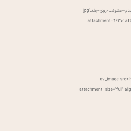
[av_image src=’http://www.oupublic.com/mohtava/uploads/2015/01/انتشارات-او-خشونت-و-عدم-خشونت-روی-جلد.jpg’
attachment=’1630′ atta
[av_image src=
attachment_size=’full’ ali