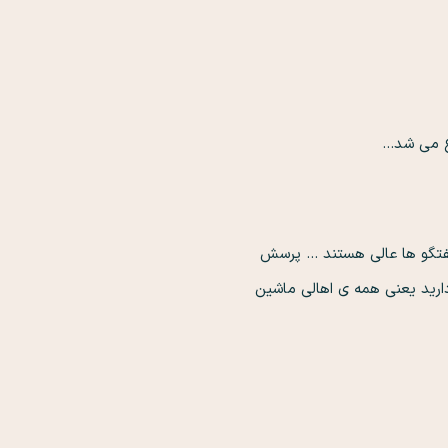
وع می شد…
ین گفتگو ها عالی هستند … پرسش
دارید یعنی همه ی اهالی ماشین