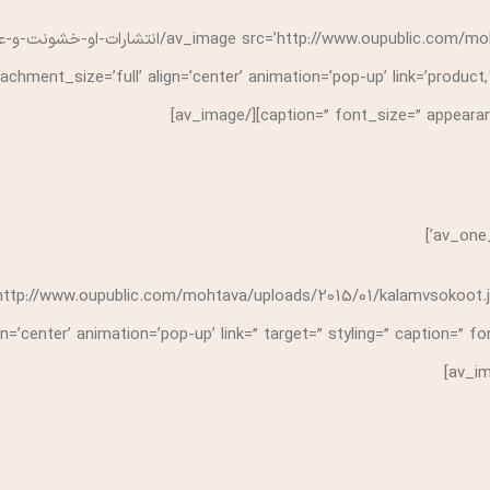
chment_size=’full’ align=’center’ animation=’pop-up’ link=’product,
caption=” font_size=” appearance=” a
’http://www.oupublic.com/mohtava/uploads/2015/01/kalamvsokoot.j
gn=’center’ animation=’pop-up’ link=” target=” styling=” caption=” 