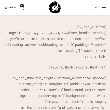
0
منو
0
تومان
[av_one_full first]
[av_heading heading=’فلسفه را بچشیم : کلام و سکوت’ tag=’h2′
style=’blockquote modern-quote modern-centered’ size=’25’
subheading_active=” subheading_size=’15’ padding=’4′ color=”
custom_font=”][/av_heading]
[/av_one_full]
[av_one_third first][/av_one_third]
[av_one_third min_height=” vertical_alignment=” space=”
custom_margin=” margin=’0px’ padding=’0px’ border=”
border_color=” radius=’0px’ background_color=” src=”
background_position=’top left’ background_repeat=’no-
repeat’ animation=” mobile_display=”]
[av_testimonials style=’grid’ columns=’2′ interval=’5′