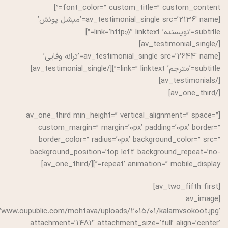
font_color=” custom_title=” custom_content=”]
[av_testimonial_single src=’2136′ name=’میشل پوئش’
subtitle=’نویسنده’ link=’http://’ linktext=”]
[/av_testimonial_single]
[av_testimonial_single src=’2644′ name=’ترانه وفایی’
subtitle=’مترجم’ link=” linktext=”][/av_testimonial_single]
[/av_testimonials]
[/av_one_third]
[av_one_third min_height=” vertical_alignment=” space=”
custom_margin=” margin=’0px’ padding=’0px’ border=”
border_color=” radius=’0px’ background_color=” src=”
background_position=’top left’ background_repeat=’no-
repeat’ animation=” mobile_display=”][/av_one_third]
[av_two_fifth first]
[av_image
://www.oupublic.com/mohtava/uploads/2015/01/kalamvsokoot.jpg’
attachment=’1482′ attachment_size=’full’ align=’center’