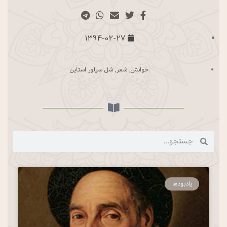
1394-02-27
خوانش
,
شعر
,
شل سیلور استاین
یادبودها