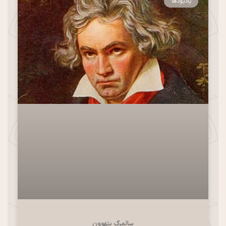
یادبودها
سالمرگ بتهوون