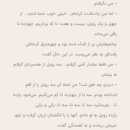
– من نگرفتم.
– اما من يادداشت كرده‌ام… خيلي خوب. شما شايد… از
چهل و يك روبل، بيست و هفت تا كه برداريم، چهارده تا
باقي مي‌ماند.
چشم‌هايش پر از اشك شده بود و چهره‌عرق كرده‌اش
رقت‌آور به نظر مي‌رسيد. در اين حال گفت:
– من فقط مقدار كمي گرفتم… سه روبل از همسرتان گرفتم
نه بيشتر.
– ديدي چه طور شد؟ من اصلا آن سه روبل را از قلم
انداخته بودم. سه تا از چهارده تا كم مي‌كنيم. مي‌شود يازده
تا… بفرمائيد، سه تا، سه تا، سه تا، يكي و يكي.
يازده روبل به او دادم. آنها را با انگشتان لرزان گرفت و توي
جيبش ريخت و به آهستگي گفت: