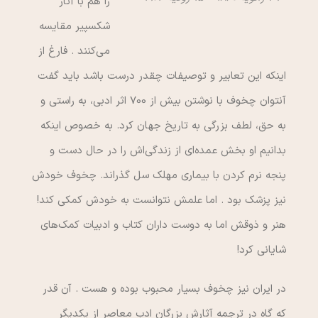
را هم با آثار
شکسپیر مقایسه
می‌کنند . فارغ از
اینکه این تعابیر و توصیفات چقدر درست باشد باید گفت
آنتوان چخوف با نوشتن بیش از 700 اثر ادبی، به راستی و
به حق، لطف بزرگی به تاریخ جهان کرد. به خصوص اینکه
بدانیم او بخش عمده‌ای از زندگی‌اش را در حال دست و
پنجه نرم کردن با بیماری مهلک سل گذراند. چخوف خودش
نیز پزشک بود . اما علمش نتوانست به خودش کمکی کند!
هنر و ذوقش اما به دوست داران کتاب و ادبیات کمک‌های
شایانی کرد!
در ایران نیز چخوف بسیار محبوب بوده و هست . آن قدر
که گاه در ترجمه آثارش بزرگان ادب معاصر از یکدیگر