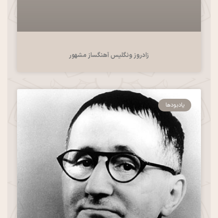
زادروز ونگلیس آهنگساز مشهور
یادبودها