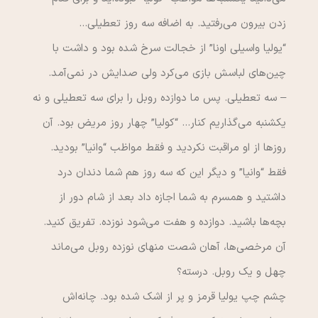
زدن بيرون مي‌رفتيد. به اضافه سه روز تعطيلي…
“يوليا واسيلي اونا” از خجالت سرخ شده بود و داشت با
چين‌هاي لباسش‌ بازي مي‌كرد ولي صدايش در نمي‌آمد.
– سه تعطيلي. پس ما دوازده روبل را براي سه تعطيلي و نه
يكشنبه مي‌‌گذاريم كنار… “كوليا” چهار روز مريض بود. آن
روزها از او مراقبت نكرديد و فقط مواظب “وانيا” بوديد.
فقط “وانيا” و ديگر اين كه سه روز هم شما دندان درد
داشتيد و همسرم به شما اجازه داد بعد از شام دور از
بچه‌ها باشيد. دوازده و هفت مي‌شود نوزده. تفريق كنيد.
آن مرخصي‌ها، آهان شصت منهاي نوزده روبل مي‌ماند
چهل و يك روبل. درسته؟
چشم چپ يوليا قرمز و پر از اشك شده بود. چانه‌اش