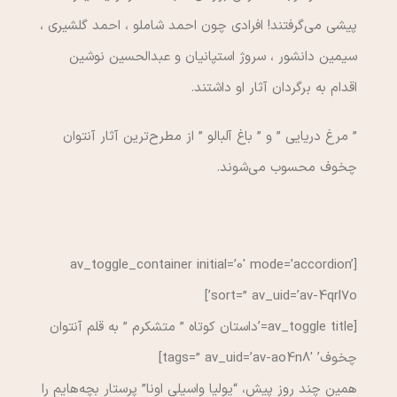
پیشی می‌گرفتند! افرادی چون احمد شاملو ، احمد گلشیری ،
سیمین دانشور ، سروژ استپانیان و عبدالحسین نوشین
اقدام به برگردان آثار او داشتند.
” مرغ دریایی ” و ” باغ آلبالو ” از مطرح‌ترین آثار آنتوان
چخوف محسوب می‌شوند.
[av_toggle_container initial=’0′ mode=’accordion’
sort=” av_uid=’av-4qrl7o’]
[av_toggle title=’داستان کوتاه ” متشکرم ” به قلم آنتوان
چخوف’ tags=” av_uid=’av-ao4n8′]
همين چند روز پيش، “يوليا واسيلي اونا” پرستار بچه‌هايم را