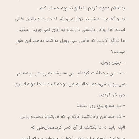
به اتاقم دعوت كردم تا با او تسويه حساب كنم.
به او گفتم: – بنشينيد يوليا.مي‌دانم كه دست و بالتان خالي
است، اما رو در بايستي داريد و به زبان نمي‌آوريد. ببينيد،
ما توافق كرديم كه ماهي سي روبل به شما بدهم. اين طور
نيست؟
– چهل روبل.
– نه من يادداشت كرده‌ام. من هميشه به پرستار بچه‌هايم
سي روبل مي‌دهم. حالا به من توجه كنيد. شما دو ماه براي
من كار كرديد.
– دو ماه و پنج روز دقيقا.
– دو ماه. من يادداشت كرده‌ام، كه مي‌شود شصت روبل.
البته بايد نه تا يكشنبه از آن كسر كرد.همان‌طور كه
مي‌دانيد يكشنبه‌ها مواظب “كوليا” نبوده‌ايد و براي قدم