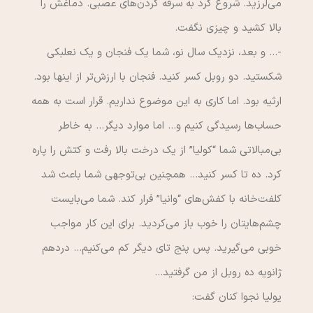
مي‌لرزيد. شروع كرد به سرفه كردن‌هاي عصبي. دماغش را
بالا كشيد و چيزي نگفت.
-… و بعد، نزديك سال نو، شما يك فنجان و يك نعلبكي
شكستيد. دو روبل كسر كنيد. فنجان با ارزش‌تر از اينها بود.
ارثيه بود. اما كاري به اين موضوع نداريم. قرار است به همه
حساب‌ها رسيدگي كنيم و… اما موارد ديگر… به خاطر
بي‌مبالاتي شما “كوليا” از يك درخت بالا رفت و كتش را پاره
كرد. ده تا كسر كنيد… همچنين بي‌توجهي شما باعث شد
كلفت‌خانه با كفش‌هاي “وانيا” فرار كند. شما مي‌بايست
چشم‌هايتان را خوب باز مي‌كرديد. براي اين كار مواجب
خوبي مي‌گيريد. پس پنج تاي ديگر كم مي‌كنيم… دردهم
ژانويه ده روبل از من گرفتيد…
يوليا نجوا كنان گفت: