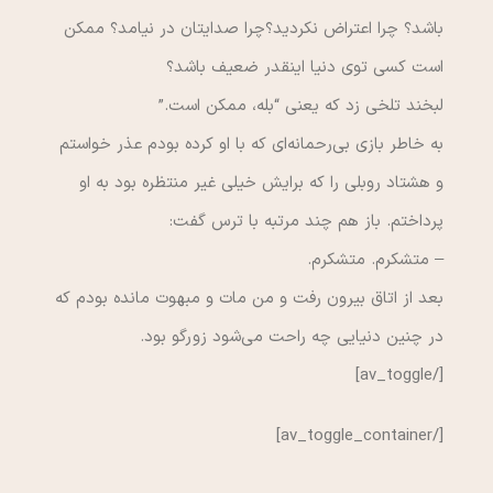
باشد؟ چرا اعتراض نكرديد؟چرا صدايتان در نيامد؟ ممكن
است كسي توي دنيا اينقدر ضعيف باشد؟
لبخند تلخي زد كه يعني “بله، ممكن است.”
به خاطر بازي بي‌رحمانه‌اي كه با او كرده‌ بودم عذر خواستم
و هشتاد روبلي را كه برايش خيلي غير منتظره بود به او
پرداختم. باز هم چند مرتبه با ترس گفت:
– متشكرم. متشكرم.
بعد از اتاق بيرون رفت و من مات و مبهوت مانده بودم كه
در چنين دنيايي چه راحت مي‌شود زورگو بود.
[/av_toggle]
[/av_toggle_container]