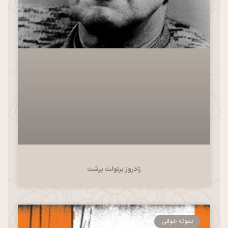
زادروز برتولت برشت
نمونه خوانی