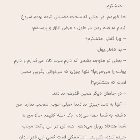
– متشكرم.
جا خوردم. در حالي كه سخت عصباني شده بودم شروع
كردم به قدم زدن در طول و عرض اتاق و پرسيدم:
– چرا گفتي متشكرم؟
– به خاطر پول.
– يعني تو متوجه نشدي كه دارم سرت كلاه مي‌گذارم و دارم
پولت را مي‌خورم!؟ تنها چيزي كه مي‌تواني بگويي همين
است كه متشكرم؟!
– در جاهاي ديگر همين قدرهم ندادند.
– آنها به شما چيزي ندادند! خيلي خوب. تعجب ندارد. من
داشتم به شما حقه مي‌زدم. يك حقه كثيف. حالا من به
شما هشتاد روبل مي‌دهم. همه‌اش در اين پاكت مرتب
چيده شده، بگيريد… اما ممكن است كسي اين قدر نادان