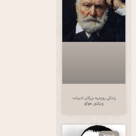
زندگی روزمره بزرگان ادبیات:
ویکتور هوگو
یادبودها