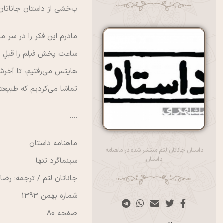
ب
خشی از داستان جاناتان
مادرم این فکر را در سر 
ساعت پخش فیلم را قبلِ ر
هایتس می‌رفتیم، تا آخرش 
تماشا می‌کردیم که طبیعت
….
ماهنامه داستان
داستان جاناتان لتم منتشر شده در ماهنامه
داستان
سینماگرد تنها
جاناتان لتم / ترجمه: رض
شماره بهمن 1393
صفحه 80