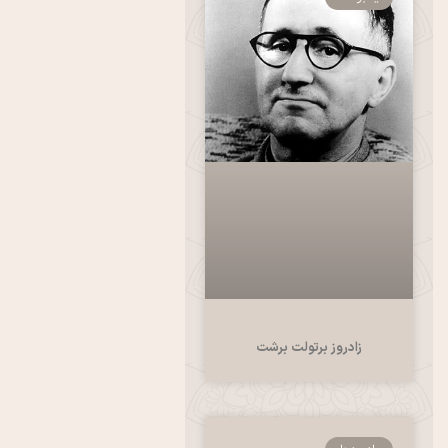
زادروز برتولت برشت