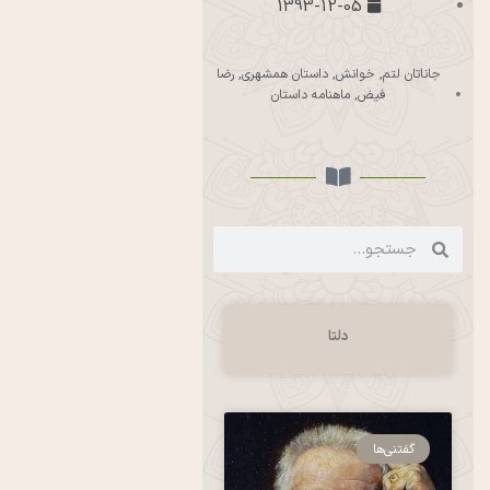
1393-12-05
جاناتان لتم
,
خوانش
,
داستان همشهری
,
رضا
فیض
,
ماهنامه داستان
دلتا
گفتنی‌ها