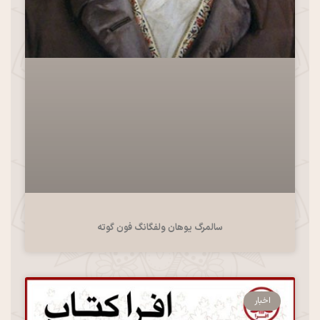
سالمرگ یوهان ولفگانگ فون گوته
اخبار