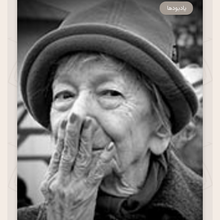
یادبودها