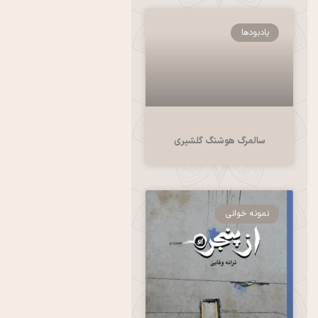
یادبودها
سالمرگ هوشنگ گلشیری
نمونه خوانی