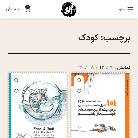
0
منو
0
تومان
برچسب: کودک
نمایش
9
12
18
24