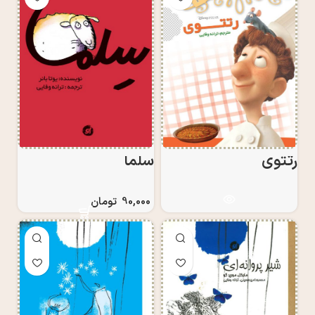
رتتوی
سلما
90,000
تومان