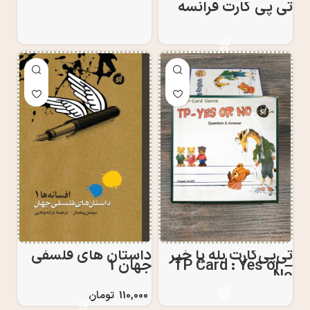
تی پی کارت فرانسه
تی‌پی‌کارت بله یا خیر
داستان های فلسفی
– TP Card : Yes or
جهان 1
No
110,000
تومان