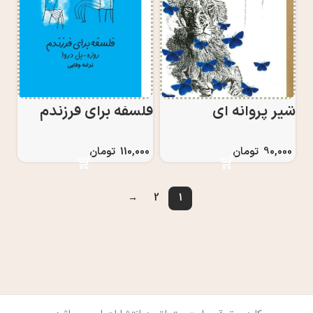
شير پروانه ای
فلسفه برای فرزندم
90,000
تومان
110,000
تومان
→
2
1