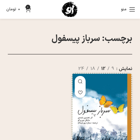
0
منو
0
تومان
برچسب: سرباز پیسفول
نمایش
9
12
18
24