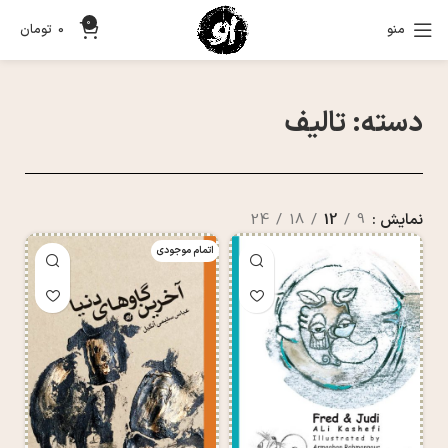
0
منو
0
تومان
دسته: تالیف
نمایش
9
12
18
24
اتمام موجودی