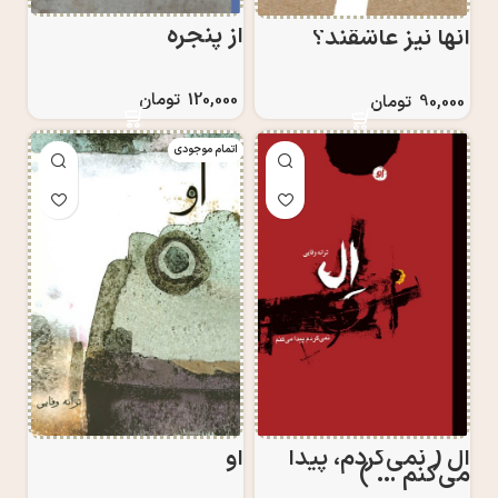
از پنجره
آنها نيز عاشقند؟
120,000
تومان
90,000
تومان
اتمام موجودی
ال ( نمی‌گردم، پیدا
او
می‌کنم … )